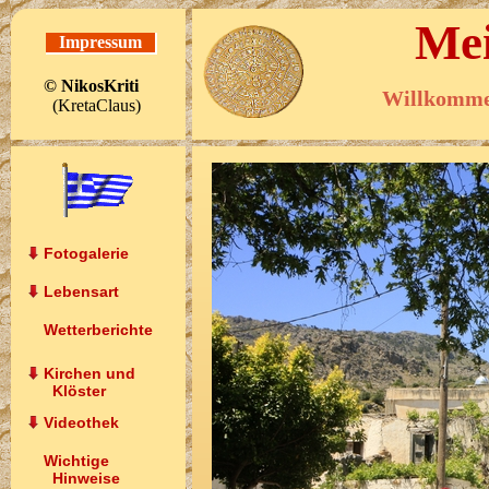
Mei
Impressum
© NikosKriti
(KretaClaus)
Fotogalerie
Lebensart
Wetterberichte
Kirchen und
Klöster
Videothek
Wichtige
Hinweise